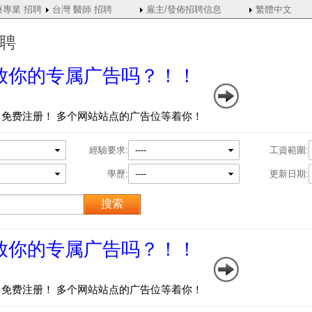
療專業 招聘
台灣 醫師 招聘
雇主/發佈招聘信息
繁體中文
招聘
經驗要求:
----
工資範圍:
學歷:
----
更新日期: