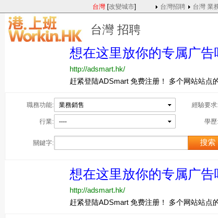
台灣
[
改變城市
]
台灣招聘
台灣 業
台灣 招聘
職務功能:
業務銷售
經驗要求
行業:
----
學歷
關鍵字: