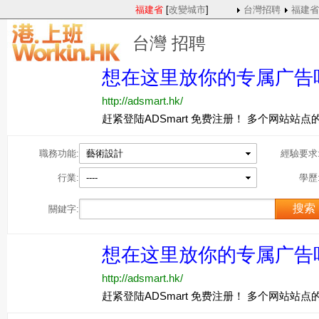
福建省
[
改變城市
]
台灣招聘
福建省
台灣 招聘
職務功能:
藝術設計
經驗要求
行業:
----
學歷
關鍵字: