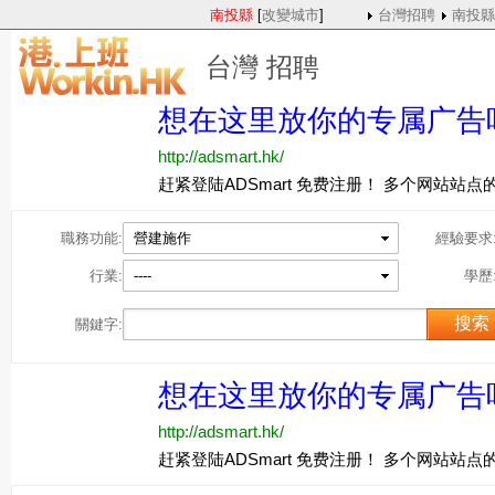
南投縣
[
改變城市
]
台灣招聘
南投縣
台灣 招聘
職務功能:
營建施作
經驗要求
行業:
----
學歷
關鍵字: