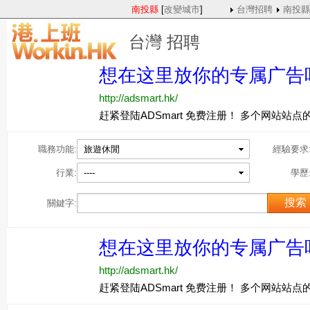
南投縣
[
改變城市
]
台灣招聘
南投縣
台灣 招聘
職務功能:
旅遊休閒
經驗要求
行業:
----
學歷
關鍵字: