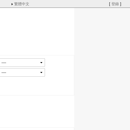
繁體中文
[
登錄
]
----
----