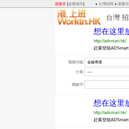
基隆市
[
改變城市
]
台灣招聘
基隆市
台灣 
職務功能:
金融專業
行業:
----
關鍵字: