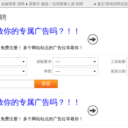
 金融專業 招聘
基隆市 融資／信用業務人員 招聘
雇主/發佈招聘信息
招聘
經驗要求:
----
工資範圍:
學歷:
----
更新日期: